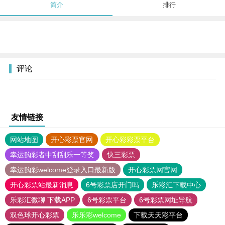
简介
排行
评论
友情链接
网站地图
开心彩票官网
开心彩彩票平台
幸运购彩者中刮刮乐一等奖
快三彩票
幸运购彩welcome登录入口最新版
开心彩票网官网
开心彩票站最新消息
6号彩票店开门吗
乐彩汇下载中心
乐彩汇微聊 下载APP
6号彩票平台
6号彩票网址导航
双色球开心彩票
乐乐彩welcome
下载天天彩平台