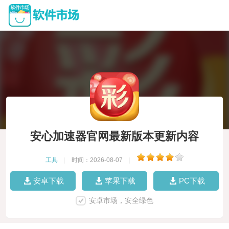
安心加速器官网最新版本更新内容
工具
|
时间：2026-08-07
|
安卓下载
苹果下载
PC下载
安卓市场，安全绿色