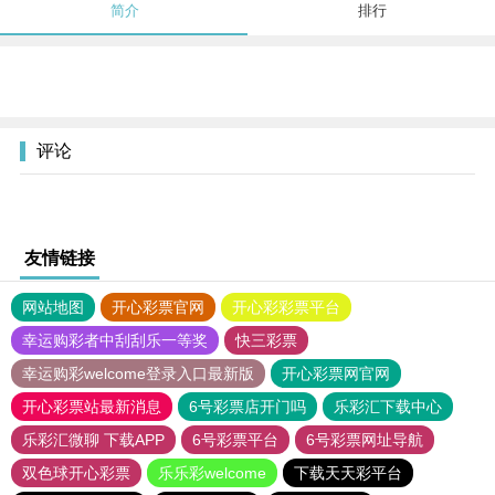
简介
排行
评论
友情链接
网站地图
开心彩票官网
开心彩彩票平台
幸运购彩者中刮刮乐一等奖
快三彩票
幸运购彩welcome登录入口最新版
开心彩票网官网
开心彩票站最新消息
6号彩票店开门吗
乐彩汇下载中心
乐彩汇微聊 下载APP
6号彩票平台
6号彩票网址导航
双色球开心彩票
乐乐彩welcome
下载天天彩平台