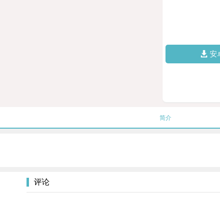
安
简介
评论