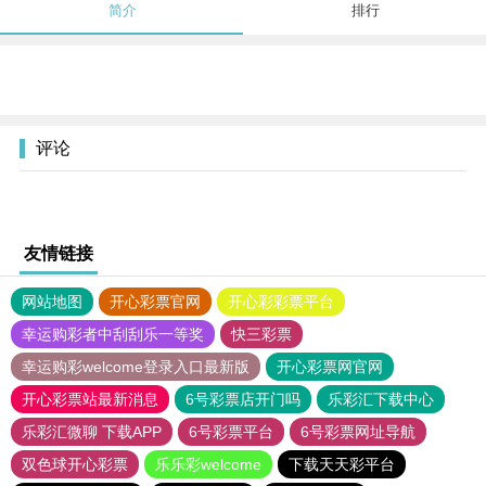
简介
排行
评论
友情链接
网站地图
开心彩票官网
开心彩彩票平台
幸运购彩者中刮刮乐一等奖
快三彩票
幸运购彩welcome登录入口最新版
开心彩票网官网
开心彩票站最新消息
6号彩票店开门吗
乐彩汇下载中心
乐彩汇微聊 下载APP
6号彩票平台
6号彩票网址导航
双色球开心彩票
乐乐彩welcome
下载天天彩平台