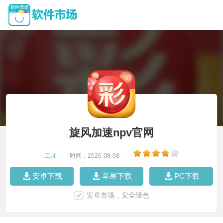
旋风加速npv官网
工具
|
时间：2026-08-08
|
安卓下载
苹果下载
PC下载
安卓市场，安全绿色