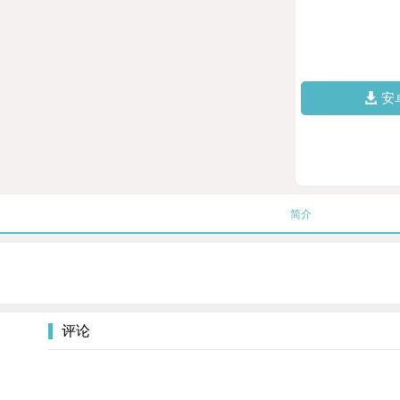
安
简介
评论