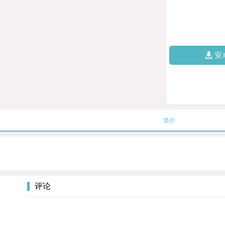
安
简介
评论